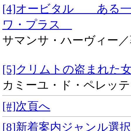
[4]オービタル ある
ワ・プラス
サマンサ・ハーヴィー／
[5]クリムトの盗
カミーユ・ド・ペレッテ
[#]次頁へ
[8]新着案内ジャンル選