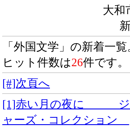
大和
「外国文学」の新着一覧
ヒット件数は
26
件です。
[#]次頁へ
[1]赤い月の夜に ジ
ャーズ・コレクション