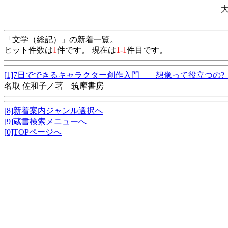
「文学（総記）」の新着一覧。
ヒット件数は
1
件です。 現在は
1-1
件目です。
[1]7日でできるキャラクター創作入門 想像って役立つの
名取 佐和子／著 筑摩書房
[8]新着案内ジャンル選択へ
[9]蔵書検索メニューへ
[0]TOPページへ