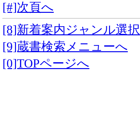
[#]次頁へ
[8]新着案内ジャンル選
[9]蔵書検索メニューへ
[0]TOPページへ