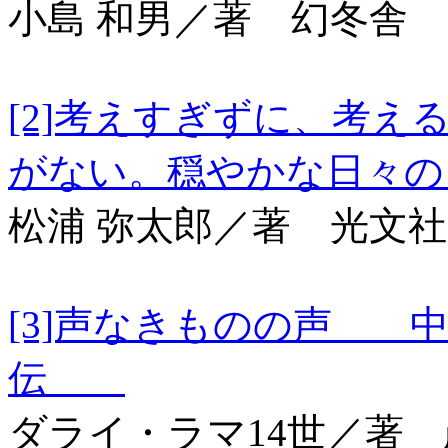
小島 和男／著 幻冬舎
[2]考えすぎずに、考
がない。穏やかな日
松浦 弥太郎／著 光文社
[3]声なきものの声 
伝
ダライ・ラマ14世／著