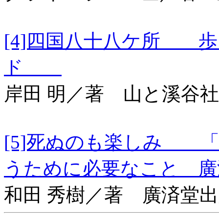
[4]四国八十八ケ所 
ド
岸田 明／著 山と溪谷社
[5]死ぬのも楽しみ 
うために必要なこと 廣
和田 秀樹／著 廣済堂