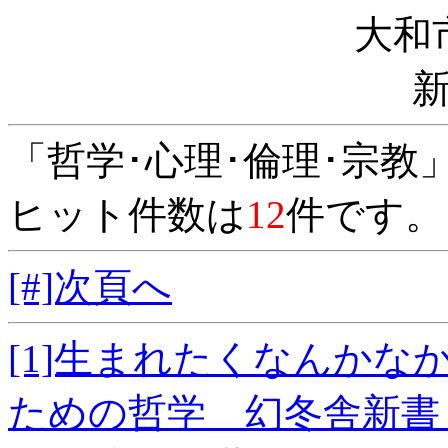
大和
「哲学･心理･倫理･宗教
ヒット件数は
12
件です。
[#]次頁へ
[1]生まれたくなんか
ための哲学 幻冬舎新書 こ