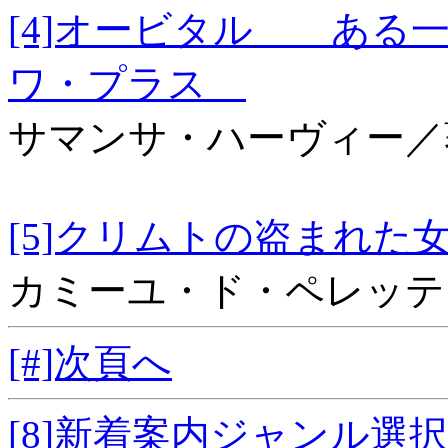
[4]オービタル ある
ワ・プラス
サマンサ・ハーヴィー／
[5]クリムトの盗
カミーユ・ド・ペレッテ
[#]次頁へ
[8]新着案内ジャンル選