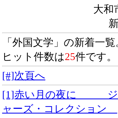
大和
「外国文学」の新着一覧
ヒット件数は
25
件です。
[#]次頁へ
[1]赤い月の夜に ジ
ャーズ・コレクション