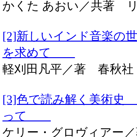
かくた あおい／共著 
[2]新しいインド音楽
を求めて
軽刈田凡平／著 春秋社
[3]色で読み解く美術
って
ケリー・グロヴィアー／