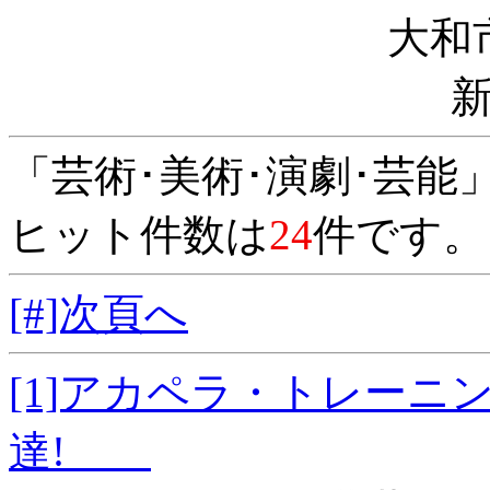
大和
「芸術･美術･演劇･芸能
ヒット件数は
24
件です。
[#]次頁へ
[1]アカペラ・トレー
達!