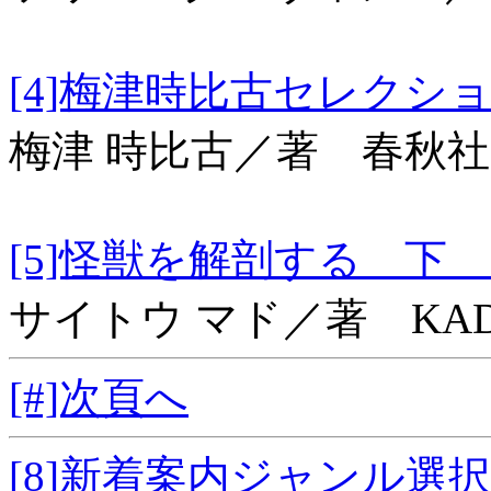
[4]梅津時比古セレク
梅津 時比古／著 春秋社
[5]怪獣を解剖する 下 
サイトウ マド／著 KAD
[#]次頁へ
[8]新着案内ジャンル選