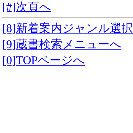
[#]次頁へ
[8]新着案内ジャンル選
[9]蔵書検索メニューへ
[0]TOPページへ