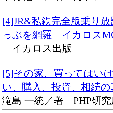
[4]JR&私鉄完全版乗
っぷを網羅 イカロスM
イカロス出版
[5]その家、買っては
い、購入、投資、相続の真
滝島 一統／著 PHP研究