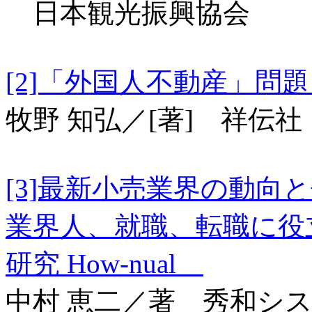
日本観光振興協会
[2]「外国人不動産」
牧野 知弘／[著] 祥伝社
[3]最新小売業界の動
業界人、就職、転職に役
研究 How‐nual
中村 恵二／著 秀和シ