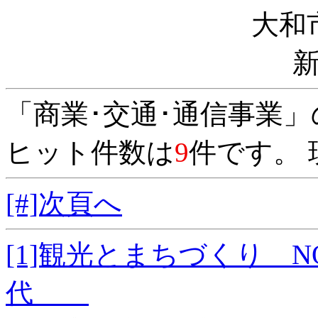
大和
「商業･交通･通信事業
ヒット件数は
9
件です。 
[#]次頁へ
[1]観光とまちづくり N
代