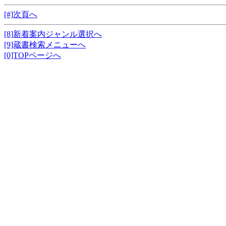
[#]次頁へ
[8]新着案内ジャンル選択へ
[9]蔵書検索メニューへ
[0]TOPページへ