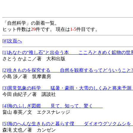
「自然科学」の新着一覧。
ヒット件数は
29
件です。 現在は
1-5
件目です。
[#]次頁へ
[1]あなたの“推し石”と出会う本 こころときめく鉱物
さとう かよこ／著 大和出版
[2]生きものを探究する 自然を観察するってどういうこと
小島 渉／著 筑摩書房
[3]異常気象の科学 猛暑・豪雨・大雪のしくみと将来予測 ブ
今田 由紀子／著 講談社
[4]海のふしぎ図鑑 見て、知って、驚く
畠山 泰英／文 エクスナレッジ
[5]海のへんな生きものと暮らす僕 ダイオウグソクム
森滝 丈也／著 カンゼン