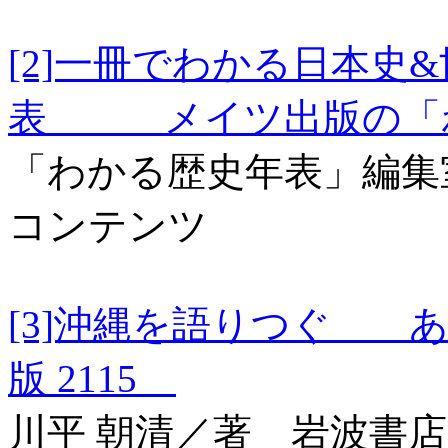
[2]一冊でわかる日本史
表 メイツ出版の「
「わかる歴史年表」編集
コンテンツ
[3]沖縄を語りつぐ 
版 2115
川平 朝清／著 岩波書店