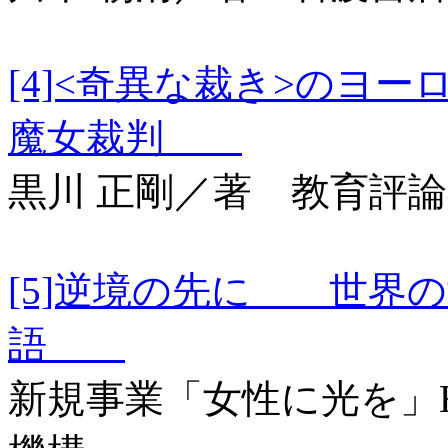
[4]<奇異な裁き>の
魔女裁判
黒川 正剛／著 教育評
[5]逆境の先に 世界の
語
新規事業「女性に光を」Hika