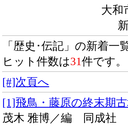
大和
「歴史･伝記」の新着一
ヒット件数は
31
件です。
[#]次頁へ
[1]飛鳥・藤原の
茂木 雅博／編 同成社