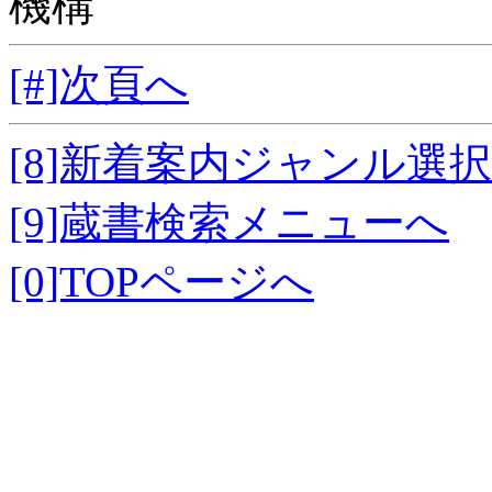
機構
[#]次頁へ
[8]新着案内ジャンル選
[9]蔵書検索メニューへ
[0]TOPページへ