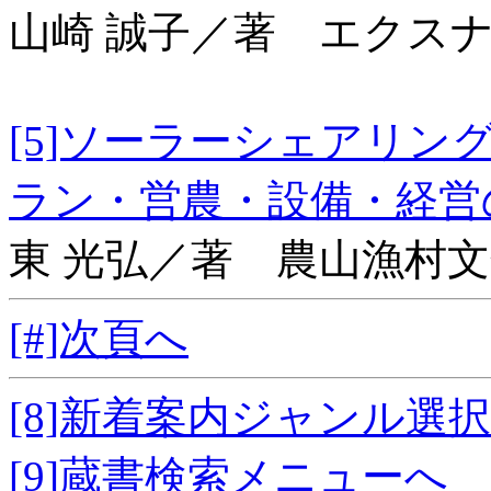
山崎 誠子／著 エクス
[5]ソーラーシェアリ
ラン・営農・設備・
東 光弘／著 農山漁村
[#]次頁へ
[8]新着案内ジャンル選
[9]蔵書検索メニューへ