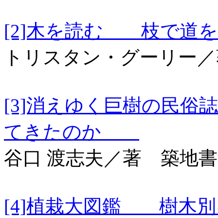
[2]木を読む 枝で
トリスタン・グーリー／
[3]消えゆく巨樹の民
てきたのか
谷口 渡志夫／著 築地
[4]植栽大図鑑 樹