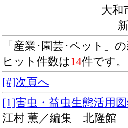
大和
「産業･園芸･ペット」
ヒット件数は
14
件です。
[#]次頁へ
[1]害虫・益虫生
江村 薫／編集 北隆館