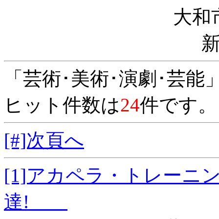
大和
「芸術･美術･演劇･芸能
ヒット件数は
24
件です。
[#]次頁へ
[1]アカペラ・トレー
達!