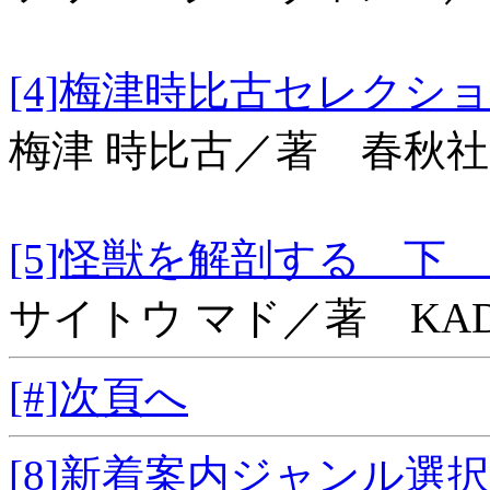
[4]梅津時比古セレク
梅津 時比古／著 春秋社
[5]怪獣を解剖する 下 
サイトウ マド／著 KAD
[#]次頁へ
[8]新着案内ジャンル選