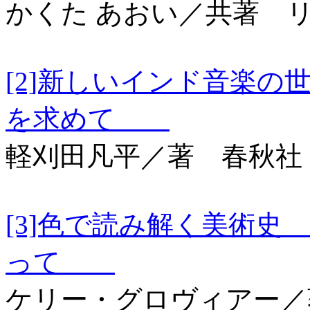
かくた あおい／共著 
[2]新しいインド音楽
を求めて
軽刈田凡平／著 春秋社
[3]色で読み解く美術
って
ケリー・グロヴィアー／