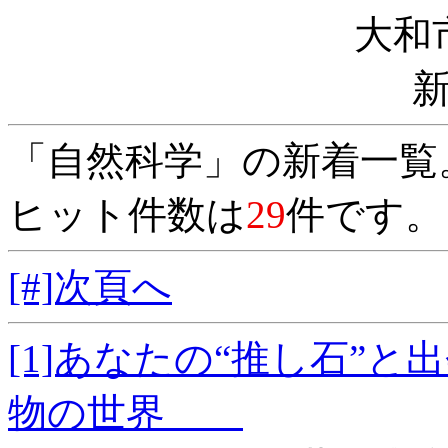
大和
「自然科学」の新着一覧
ヒット件数は
29
件です。
[#]次頁へ
[1]あなたの“推し石”
物の世界