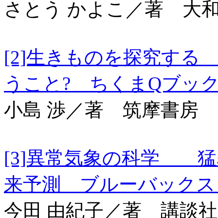
さとう かよこ／著 大
[2]生きものを探究す
うこと? ちくまQブ
小島 渉／著 筑摩書房
[3]異常気象の科学 
来予測 ブルーバックス B
今田 由紀子／著 講談社