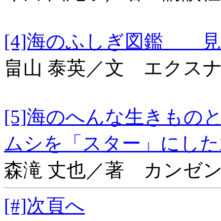
[4]海のふしぎ図鑑
畠山 泰英／文 エクス
[5]海のへんな生きも
ムシを「スター」にし
森滝 丈也／著 カンゼ
[#]次頁へ