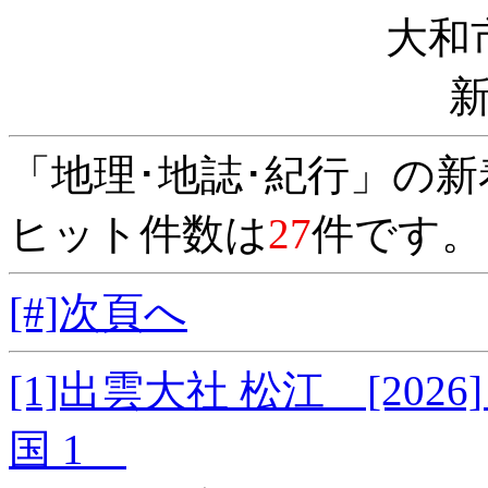
大和
「地理･地誌･紀行」の
ヒット件数は
27
件です。
[#]次頁へ
[1]出雲大社 松江 [20
国 1