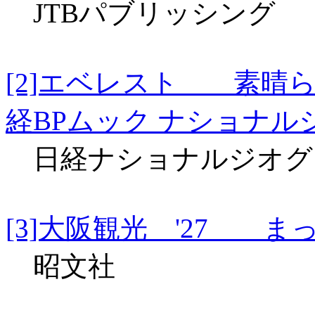
JTBパブリッシング
[2]エベレスト 素晴
経BPムック ナショナ
日経ナショナルジオグ
[3]大阪観光 '27 ま
昭文社