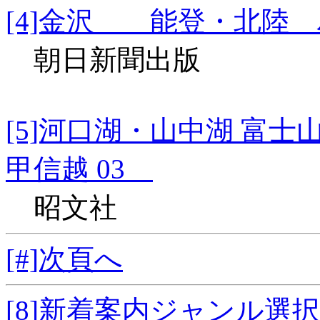
[4]金沢 能登・北陸 
朝日新聞出版
[5]河口湖・山中湖 富
甲信越 03
昭文社
[#]次頁へ
[8]新着案内ジャンル選