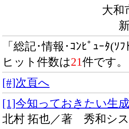
大和
「総記･情報･ｺﾝﾋﾟｭｰﾀ(
ヒット件数は
21
件です。
[#]次頁へ
[1]今知っておきたい
北村 拓也／著 秀和シ