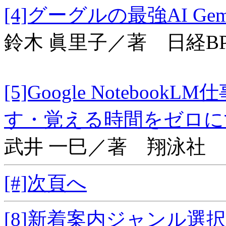
[4]グーグルの最強AI
鈴木 眞里子／著 日経B
[5]Google Notebo
す・覚える時間をゼ
武井 一巳／著 翔泳社
[#]次頁へ
[8]新着案内ジャンル選