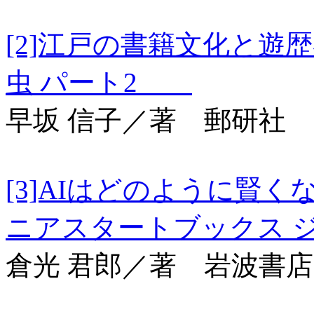
[2]江戸の書籍文化と
虫 パート2
早坂 信子／著 郵研社
[3]AIはどのように
ニアスタートブックス
倉光 君郎／著 岩波書店