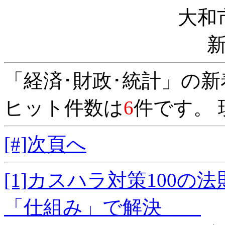
大和
「経済･財政･統計」の
ヒット件数は
6
件です。 
[#]次頁へ
[1]カスハラ対策100
「仕組み」で解決