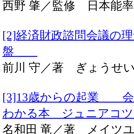
西野 肇／監修 日本能
[2]経済財政諮問会議
盤
前川 守／著 ぎょうせ
[3]13歳からの起業 
わかる本 ジュニアコ
名和田 竜／著 メイツ