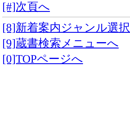
[#]次頁へ
[8]新着案内ジャンル選
[9]蔵書検索メニューへ
[0]TOPページへ