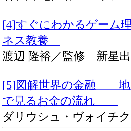
[4]すぐにわかるゲー
ネス教養
渡辺 隆裕／監修 新星
[5]図解世界の金融 
で見るお金の流れ
ダリウシュ・ヴォイチク