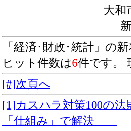
大和
「経済･財政･統計」の
ヒット件数は
6
件です。 
[#]次頁へ
[1]カスハラ対策100
「仕組み」で解決