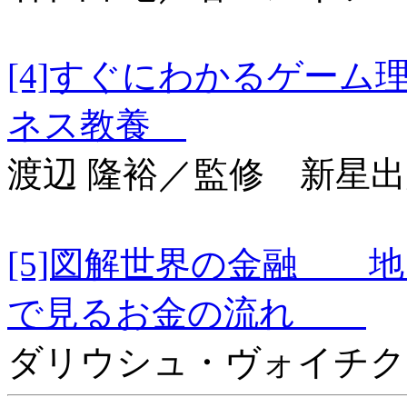
[4]すぐにわかるゲー
ネス教養
渡辺 隆裕／監修 新星
[5]図解世界の金融 
で見るお金の流れ
ダリウシュ・ヴォイチク