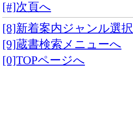
[#]次頁へ
[8]新着案内ジャンル選
[9]蔵書検索メニューへ
[0]TOPページへ