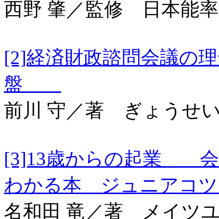
西野 肇／監修 日本能
[2]経済財政諮問会議
盤
前川 守／著 ぎょうせ
[3]13歳からの起業 
わかる本 ジュニアコ
名和田 竜／著 メイツ