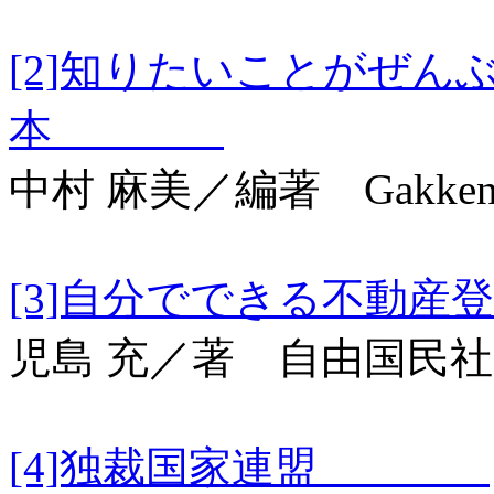
[2]知りたいことがぜん
本
中村 麻美／編著 Gakke
[3]自分でできる
児島 充／著 自由国民社
[4]独裁国家連盟