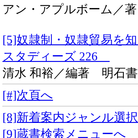
アン・アプルボーム／著
[5]奴隷制・奴隷貿易
スタディーズ 226
清水 和裕／編著 明石
[#]次頁へ
[8]新着案内ジャンル選
[9]蔵書検索メニューへ