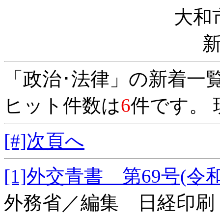
大和
「政治･法律」の新着一
ヒット件数は
6
件です。 
[#]次頁へ
[1]外交青書 第69号
外務省／編集 日経印刷