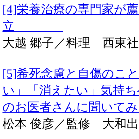
[4]栄養治療の専門家が
立
大越 郷子／料理 西東社
[5]希死念慮と自傷の
い」「消えたい」気持ち
のお医者さんに聞いて
松本 俊彦／監修 大和