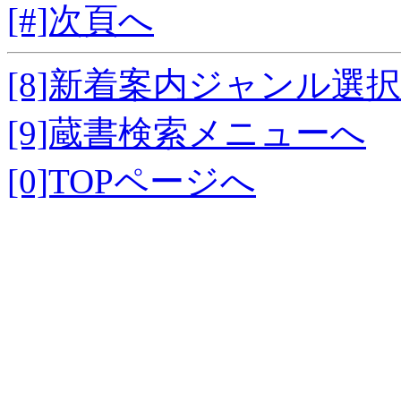
[#]次頁へ
[8]新着案内ジャンル選
[9]蔵書検索メニューへ
[0]TOPページへ