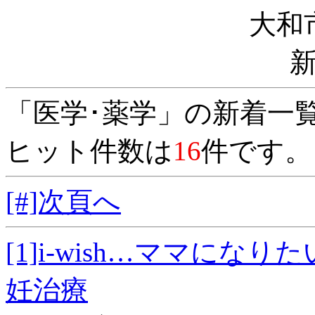
大和
「医学･薬学」の新着一
ヒット件数は
16
件です。
[#]次頁へ
[1]i‐wish…ママにな
妊治療