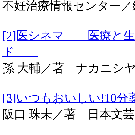
不妊治療情報センター／
[2]医シネマ 医療と
ド
孫 大輔／著 ナカニシ
[3]いつもおいしい
阪口 珠未／著 日本文