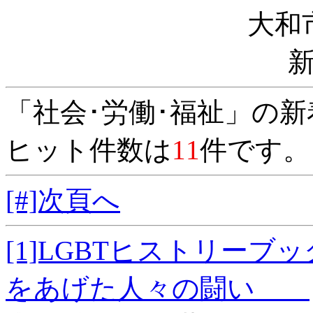
大和
「社会･労働･福祉」の
ヒット件数は
11
件です。
[#]次頁へ
[1]LGBTヒストリー
をあげた人々の闘い