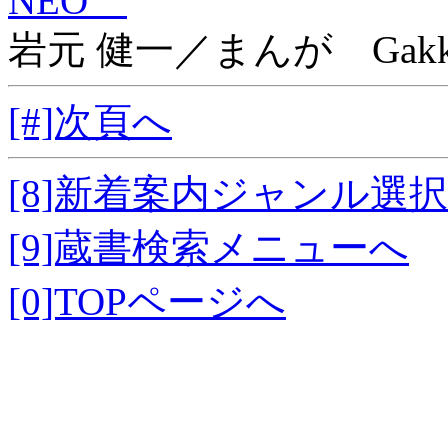
NEO
岩元 健一／まんが Gakk
[#]次頁へ
[8]新着案内ジャンル選
[9]蔵書検索メニューへ
[0]TOPページへ