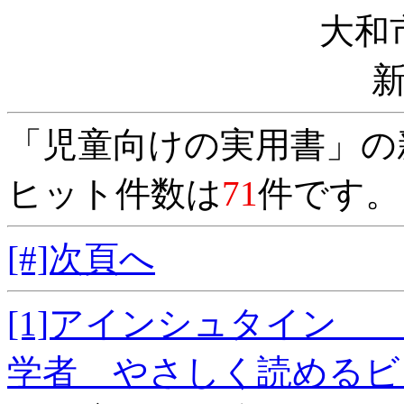
大和
「児童向けの実用書」の
ヒット件数は
71
件です。
[#]次頁へ
[1]アインシュタイン
学者 やさしく読めるビ