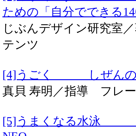
ための「自分でできる1
じぶんデザイン研究室／
テンツ
[4]うごく しぜんの
真貝 寿明／指導 フレ
[5]うまくなる水泳 