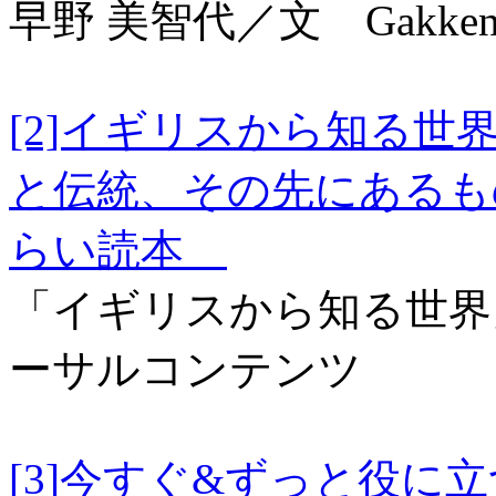
早野 美智代／文 Gakke
[2]イギリスから知る
と伝統、その先にあるも
らい読本
「イギリスから知る世界
ーサルコンテンツ
[3]今すぐ&ずっと役