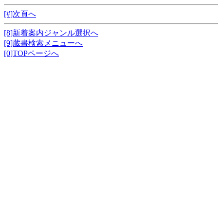
[#]次頁へ
[8]新着案内ジャンル選択へ
[9]蔵書検索メニューへ
[0]TOPページへ