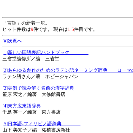
「言語」の新着一覧。
ヒット件数は
9
件です。 現在は
1-5
件目です。
[#]次頁へ
[1]新しい国語表記ハンドブック
三省堂編修所／編 三省堂
[2]あらゆる創作のためのラテン語ネーミング辞典 ロ
ラテン語さん／著 ホビージャパン
[3]実例で読み解く名前の漢字辞典
笹原 宏之／編著 大修館書店
[4]東方広東語辞典
千島 英一／編著 東方書店
[5]日本語-フィリピノ語辞典
山下 美知子／編 柘植書房新社