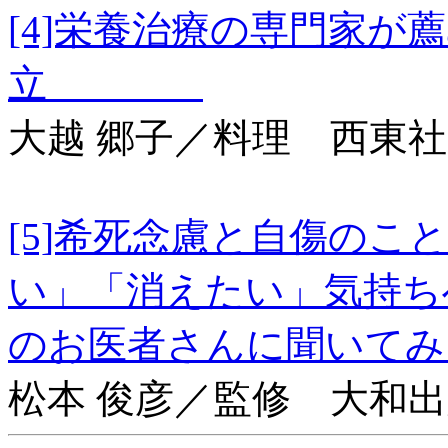
[4]栄養治療の専門家が
立
大越 郷子／料理 西東社
[5]希死念慮と自傷の
い」「消えたい」気持ち
のお医者さんに聞いて
松本 俊彦／監修 大和