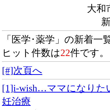
大和
「医学･薬学」の新着一
ヒット件数は
22
件です。
[#]次頁へ
[1]i‐wish…ママにな
妊治療