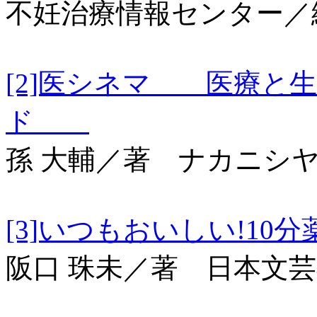
不妊治療情報センター／
[2]医シネマ 医療と
ド
孫 大輔／著 ナカニシ
[3]いつもおいしい
阪口 珠未／著 日本文