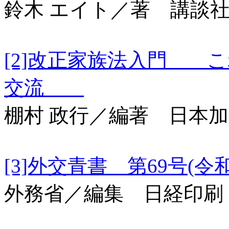
鈴木 エイト／著 講談
[2]改正家族法入門 
交流
棚村 政行／編著 日本
[3]外交青書 第69号
外務省／編集 日経印刷