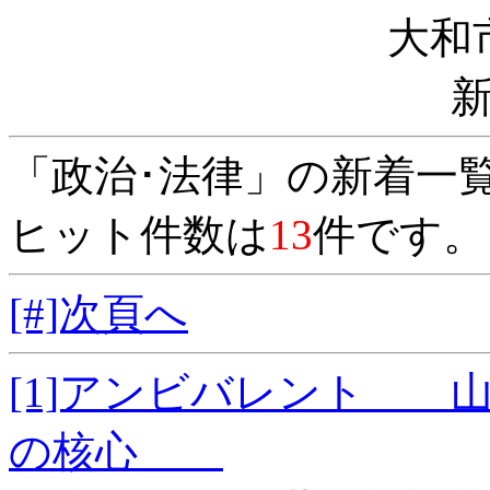
大和
「政治･法律」の新着一
ヒット件数は
13
件です。
[#]次頁へ
[1]アンビバレント 
の核心