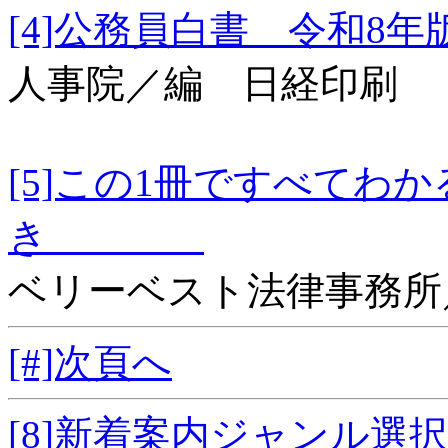
[4]公務員白書 令
人事院／編 日経印刷
[5]この1冊ですべてわ
き
ベリーベスト法律事務所
[#]次頁へ
[8]新着案内ジャンル選