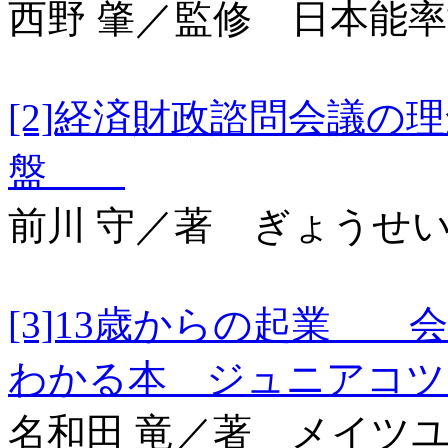
西野 肇／監修 日本能
[2]経済財政諮問会議
盤
前川 守／著 ぎょうせ
[3]13歳からの起業 
わかる本 ジュニアコ
名和田 竜／著 メイツ