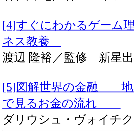
[4]すぐにわかるゲー
ネス教養
渡辺 隆裕／監修 新星
[5]図解世界の金融 
で見るお金の流れ
ダリウシュ・ヴォイチク