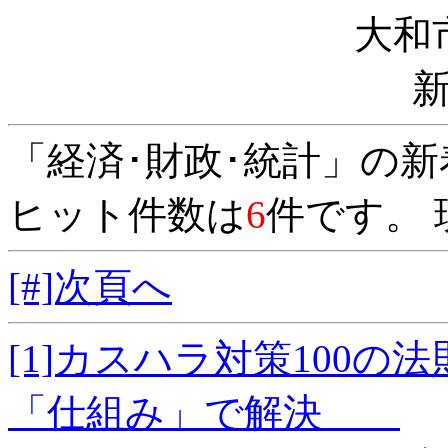
大和
「経済･財政･統計」の
ヒット件数は
6
件です。 
[#]次頁へ
[1]カスハラ対策100
「仕組み」で解決