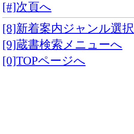
[#]次頁へ
[8]新着案内ジャンル選
[9]蔵書検索メニューへ
[0]TOPページへ