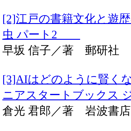
[2]江戸の書籍文化と
虫 パート2
早坂 信子／著 郵研社
[3]AIはどのように
ニアスタートブックス
倉光 君郎／著 岩波書店