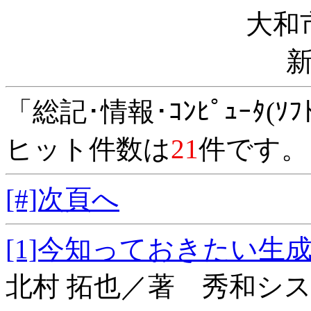
大和
「総記･情報･ｺﾝﾋﾟｭｰﾀ(
ヒット件数は
21
件です。
[#]次頁へ
[1]今知っておきたい
北村 拓也／著 秀和シ