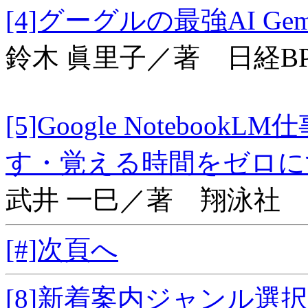
[4]グーグルの最強AI
鈴木 眞里子／著 日経B
[5]Google Notebo
す・覚える時間をゼ
武井 一巳／著 翔泳社
[#]次頁へ
[8]新着案内ジャンル選