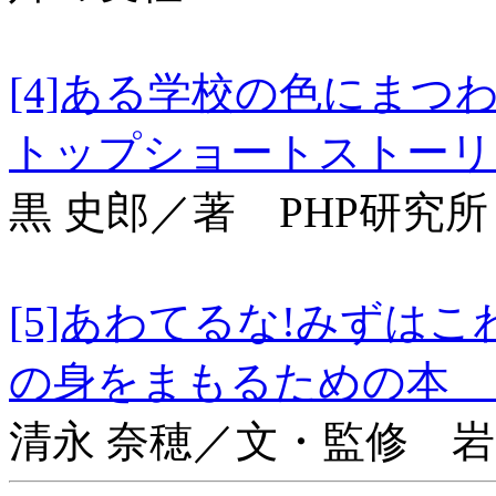
[4]ある学校の色にま
トップショートストー
黒 史郎／著 PHP研究所
[5]あわてるな!みずは
の身をまもるための
清永 奈穂／文・監修 