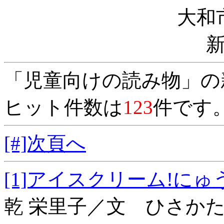
大和
「児童向けの読み物」の
ヒット件数は
123
件です
[#]次頁へ
[1]アイスクリーム
乾 栄里子／文 ひさか