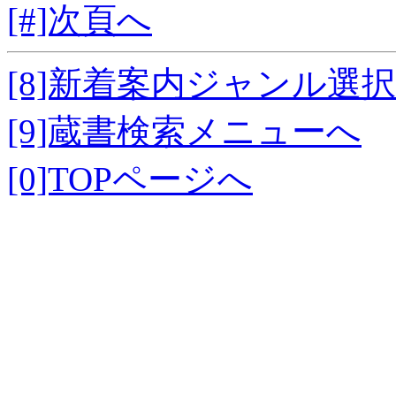
[#]次頁へ
[8]新着案内ジャンル選
[9]蔵書検索メニューへ
[0]TOPページへ