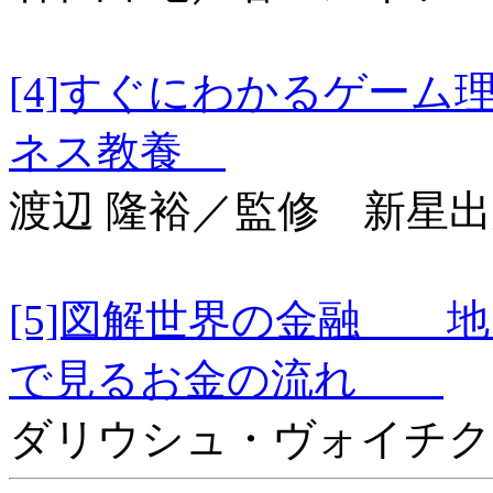
[4]すぐにわかるゲー
ネス教養
渡辺 隆裕／監修 新星
[5]図解世界の金融 
で見るお金の流れ
ダリウシュ・ヴォイチク