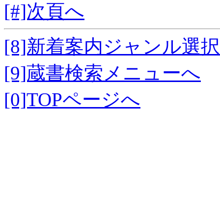
[#]次頁へ
[8]新着案内ジャンル選
[9]蔵書検索メニューへ
[0]TOPページへ