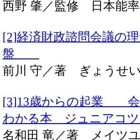
西野 肇／監修 日本能
[2]経済財政諮問会議
盤
前川 守／著 ぎょうせ
[3]13歳からの起業 
わかる本 ジュニアコ
名和田 竜／著 メイツ