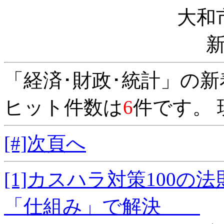
大和
「経済･財政･統計」の
ヒット件数は
6
件です。 
[#]次頁へ
[1]カスハラ対策100
「仕組み」で解決