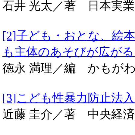
石井 光太／著 日本実
[2]子ども・おとな、
も主体のあそびが広
徳永 満理／編 かもが
[3]こども性暴力
近藤 圭介／著 中央経