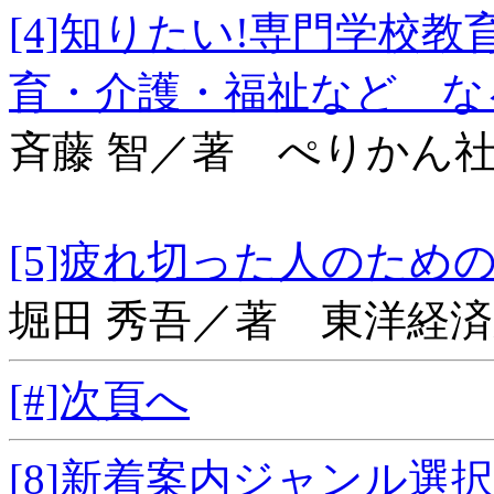
[4]知りたい!専門学
育・介護・福祉など な
斉藤 智／著 ぺりかん
[5]疲れ切った人
堀田 秀吾／著 東洋経
[#]次頁へ
[8]新着案内ジャンル選