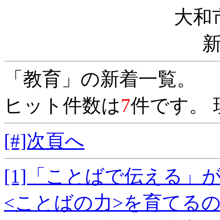
大和
「教育」の新着一覧。
ヒット件数は
7
件です。 
[#]次頁へ
[1]「ことばで伝える
<ことばの力>を育て