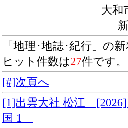
大和
「地理･地誌･紀行」の
ヒット件数は
27
件です。
[#]次頁へ
[1]出雲大社 松江 [20
国 1