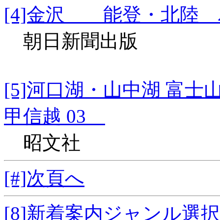
[4]金沢 能登・北陸 
朝日新聞出版
[5]河口湖・山中湖 富
甲信越 03
昭文社
[#]次頁へ
[8]新着案内ジャンル選