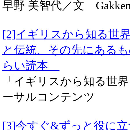
早野 美智代／文 Gakke
[2]イギリスから知る
と伝統、その先にあるも
らい読本
「イギリスから知る世界
ーサルコンテンツ
[3]今すぐ&ずっと役