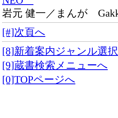
NEO
岩元 健一／まんが Gakk
[#]次頁へ
[8]新着案内ジャンル選
[9]蔵書検索メニューへ
[0]TOPページへ