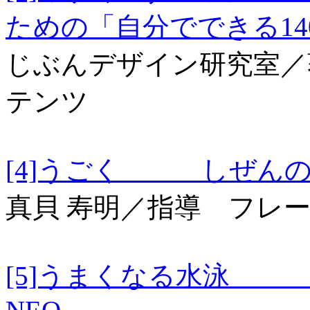
ための「自分でできる1
じぶんデザイン研究室／
テンツ
[4]うごく しぜんの
真貝 寿明／指導 フレ
[5]うまくなる水泳 