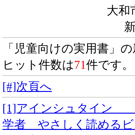
大和
「児童向けの実用書」の
ヒット件数は
71
件です。
[#]次頁へ
[1]アインシュタイン
学者 やさしく読めるビ