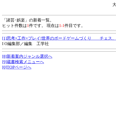
「諸芸･娯楽」の新着一覧。
ヒット件数は
1
件です。 現在は
1-1
件目です。
[1]思考×工作×プレイ!世界のボードゲームづくり チェス、
I O編集部／編集 工学社
[8]新着案内ジャンル選択へ
[9]蔵書検索メニューへ
[0]TOPページへ