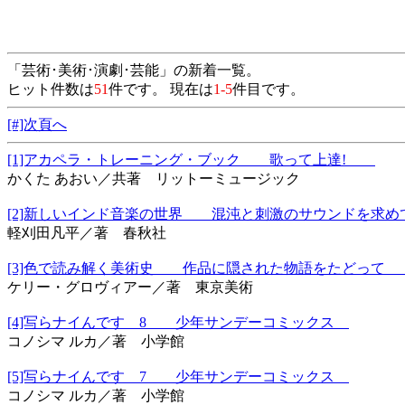
「芸術･美術･演劇･芸能」の新着一覧。
ヒット件数は
51
件です。 現在は
1-5
件目です。
[#]次頁へ
[1]アカペラ・トレーニング・ブック 歌って上達!
かくた あおい／共著 リットーミュージック
[2]新しいインド音楽の世界 混沌と刺激のサウンドを
軽刈田凡平／著 春秋社
[3]色で読み解く美術史 作品に隠された物語をたどっ
ケリー・グロヴィアー／著 東京美術
[4]写らナイんです 8 少年サンデーコミックス
コノシマ ルカ／著 小学館
[5]写らナイんです 7 少年サンデーコミックス
コノシマ ルカ／著 小学館