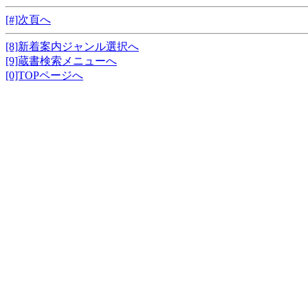
[#]次頁へ
[8]新着案内ジャンル選択へ
[9]蔵書検索メニューへ
[0]TOPページへ