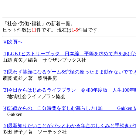
「社会･労働･福祉」の新着一覧。
ヒット件数は
11
件です。 現在は
1-5
件目です。
[#]次頁へ
[1]LGBTヒストリーブック 日本編 平等を求めて声を
山縣 真矢／編著 サウザンブックス社
[2]思わず笑顔になるゲーム&究極の座ったまま動かな
斎藤 道雄／著 黎明書房
[3]今日からはじめるライフプラン 令和8年度版 人生1
地域社会ライフプラン協会
[4]55歳からの、自分時間を楽しむ暮らし方108 Gakken
Gakken
[5]最新知りたいことがパッとわかる年金のしくみと手
多田 智子／著 ソーテック社