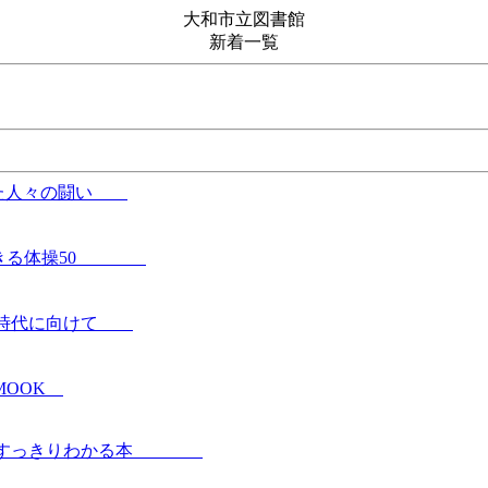
大和市立図書館
新着一覧
あげた人々の闘い
いでできる体操50
00年時代に向けて
 MOOK
続きがすっきりわかる本