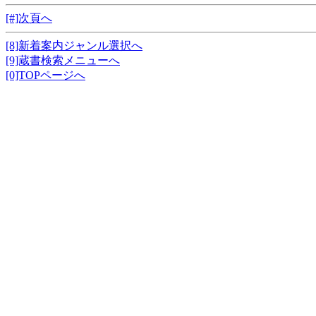
[#]次頁へ
[8]新着案内ジャンル選択へ
[9]蔵書検索メニューへ
[0]TOPページへ