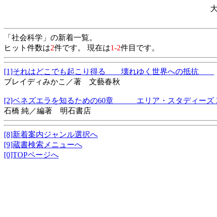
「社会科学」の新着一覧。
ヒット件数は
2
件です。 現在は
1-2
件目です。
[1]それはどこでも起こり得る 壊れゆく世界への抵抗
ブレイディみかこ／著 文藝春秋
[2]ベネズエラを知るための60章 エリア・スタディーズ 
石橋 純／編著 明石書店
[8]新着案内ジャンル選択へ
[9]蔵書検索メニューへ
[0]TOPページへ