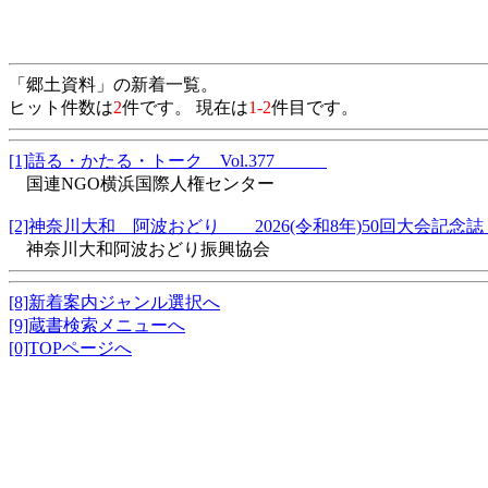
「郷土資料」の新着一覧。
ヒット件数は
2
件です。 現在は
1-2
件目です。
[1]語る・かたる・トーク Vol.377
国連NGO横浜国際人権センター
[2]神奈川大和 阿波おどり 2026(令和8年)50回大会記
神奈川大和阿波おどり振興協会
[8]新着案内ジャンル選択へ
[9]蔵書検索メニューへ
[0]TOPページへ