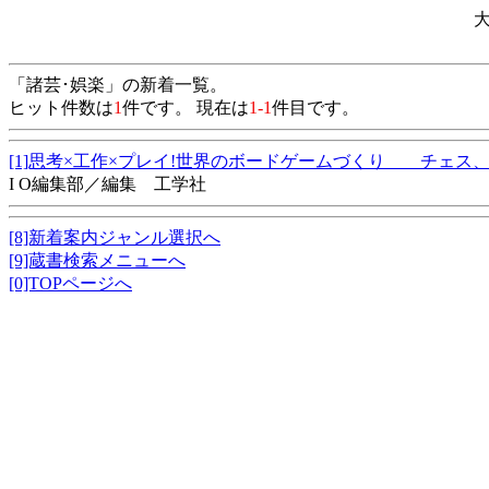
「諸芸･娯楽」の新着一覧。
ヒット件数は
1
件です。 現在は
1-1
件目です。
[1]思考×工作×プレイ!世界のボードゲームづくり チェス、
I O編集部／編集 工学社
[8]新着案内ジャンル選択へ
[9]蔵書検索メニューへ
[0]TOPページへ