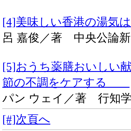
[4]美味しい香港
呂 嘉俊／著 中央公論
[5]おうち薬膳おいし
節の不調をケアする
パン ウェイ／著 行知
[#]次頁へ