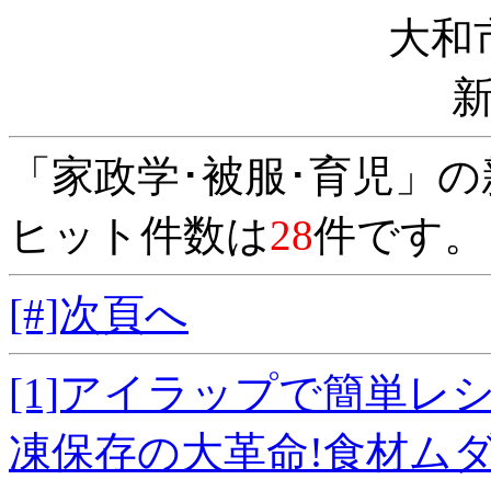
大和
「家政学･被服･育児」
ヒット件数は
28
件です。
[#]次頁へ
[1]アイラップで簡単
凍保存の大革命!食材ムダ