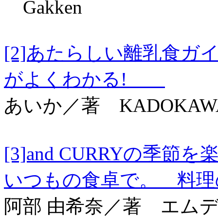
Gakken
[2]あたらしい離乳食
がよくわかる!
あいか／著 KADOKAW
[3]and CURRYの
いつもの食卓で。 料
阿部 由希奈／著 エム