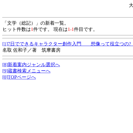
「文学（総記）」の新着一覧。
ヒット件数は
1
件です。 現在は
1-1
件目です。
[1]7日でできるキャラクター創作入門 想像って役立つの
名取 佐和子／著 筑摩書房
[8]新着案内ジャンル選択へ
[9]蔵書検索メニューへ
[0]TOPページへ