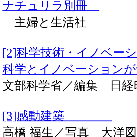
ナチュリラ別冊
主婦と生活社
[2]科学技術・イノ
科学とイノベーションが
文部科学省／編集 日経
[3]感動建築
高橋 福生／写真 大洋