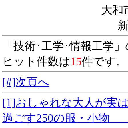
大和
「技術･工学･情報工学
ヒット件数は
15
件です。
[#]次頁へ
[1]おしゃれな大人が実
過ごす250の服・小物