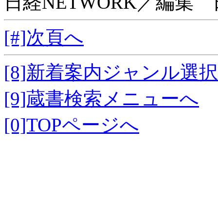
日経NETWORK／編集 
[#]次頁へ
[8]新着案内ジャンル選
[9]蔵書検索メニューへ
[0]TOPページへ