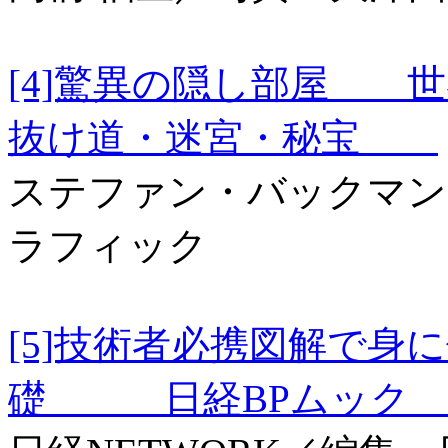
[4]驚異の隠し部屋 
抜け道・迷宮・秘宝
ステファン・バックマン
ラフィック
[5]技術者必携図解で身
礎 日経BPムッ