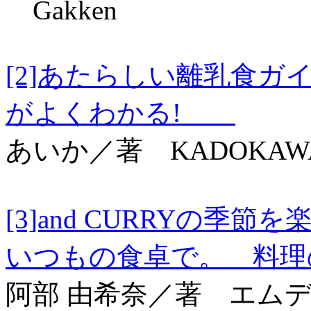
Gakken
[2]あたらしい離乳食
がよくわかる!
あいか／著 KADOKAW
[3]and CURRYの
いつもの食卓で。 料
阿部 由希奈／著 エム