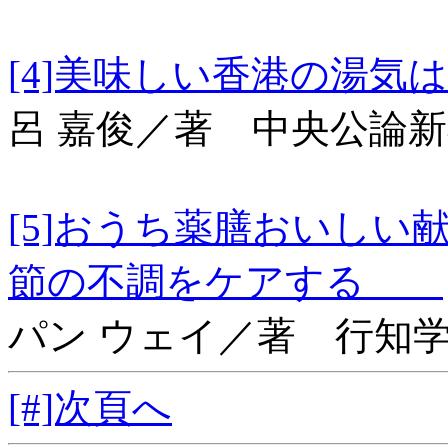
[4]美味しい香港
呂 嘉俊／著 中央公論
[5]おうち薬膳おいし
節の不調をケアする
パン ウェイ／著 行知
[#]次頁へ