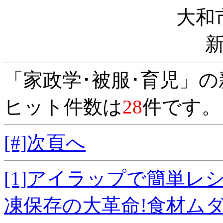
大和
「家政学･被服･育児」
ヒット件数は
28
件です。
[#]次頁へ
[1]アイラップで簡単
凍保存の大革命!食材ムダ