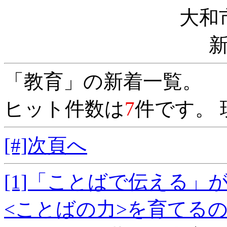
大和
「教育」の新着一覧。
ヒット件数は
7
件です。 
[#]次頁へ
[1]「ことばで伝える
<ことばの力>を育て