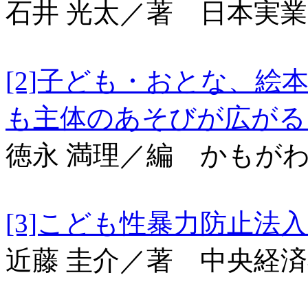
石井 光太／著 日本実
[2]子ども・おとな、
も主体のあそびが広
徳永 満理／編 かもが
[3]こども性暴力
近藤 圭介／著 中央経