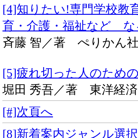
[4]知りたい!専門学
育・介護・福祉など な
斉藤 智／著 ぺりかん
[5]疲れ切った人
堀田 秀吾／著 東洋経
[#]次頁へ
[8]新着案内ジャンル選