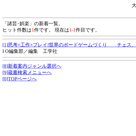
「諸芸･娯楽」の新着一覧。
ヒット件数は
1
件です。 現在は
1-1
件目です。
[1]思考×工作×プレイ!世界のボードゲームづくり チェス、
I O編集部／編集 工学社
[8]新着案内ジャンル選択へ
[9]蔵書検索メニューへ
[0]TOPページへ