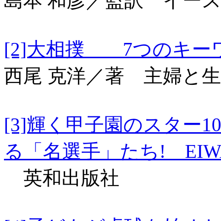
島本 和彦／監訳 イー
[2]大相撲 7つの
西尾 克洋／著 主婦と
[3]輝く甲子園のスター
る「名選手」たち! EIW
英和出版社