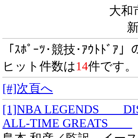
大和
「ｽﾎﾟｰﾂ･競技･ｱｳﾄﾄﾞ
ヒット件数は
14
件です。
[#]次頁へ
[1]NBA LEGENDS DIS
ALL-TIME GREATS