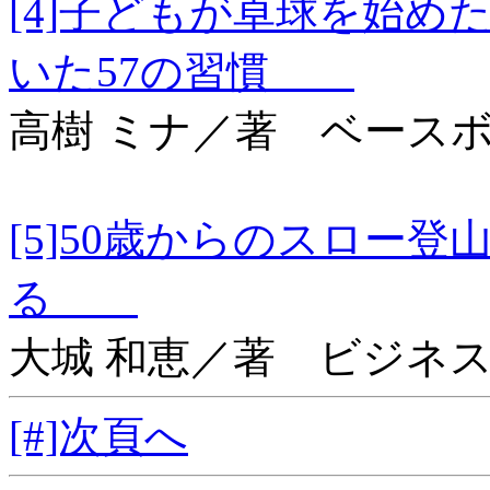
[4]子どもが卓球を始
いた57の習慣
高樹 ミナ／著 ベース
[5]50歳からのスロー
る
大城 和恵／著 ビジネ
[#]次頁へ