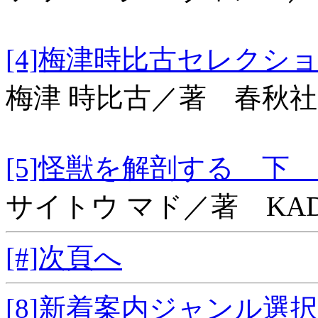
[4]梅津時比古セレク
梅津 時比古／著 春秋社
[5]怪獣を解剖する 下 
サイトウ マド／著 KAD
[#]次頁へ
[8]新着案内ジャンル選