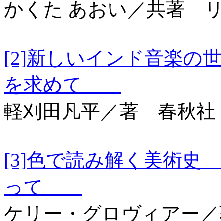
かくた あおい／共著 
[2]新しいインド音楽
を求めて
軽刈田凡平／著 春秋社
[3]色で読み解く美術
って
ケリー・グロヴィアー／