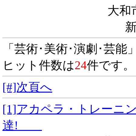
大和
「芸術･美術･演劇･芸能
ヒット件数は
24
件です。
[#]次頁へ
[1]アカペラ・トレー
達!