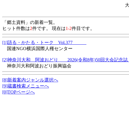
「郷土資料」の新着一覧。
ヒット件数は
2
件です。 現在は
1-2
件目です。
[1]語る・かたる・トーク Vol.377
国連NGO横浜国際人権センター
[2]神奈川大和 阿波おどり 2026(令和8年)50回大会記
神奈川大和阿波おどり振興協会
[8]新着案内ジャンル選択へ
[9]蔵書検索メニューへ
[0]TOPページへ