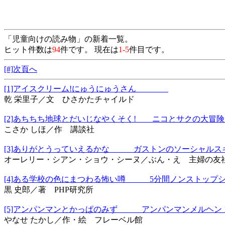
「児童向けの読み物」の新着一覧。
ヒット件数は
94
件です。 現在は
1-5
件目です。
[#]次頁へ
[1]アイスクリーム!にゅうにゅうさん
乾 栄里子／文 ひさかたチャイルド
[2]あちちち地球とだいじなやくそく! ニコとサクの大
こさか しほ／作 講談社
[3]ありがとうっていえるかな ガストンのソーシャル
オーレリー・シアン・ショウ・シーヌ／ぶん・え 主婦の友
[4]ある学校の色にまつわる怖い噂 5分間ノンストップ
黒 史郎／著 PHP研究所
[5]アンパンマンとかっぱのみず アンパンマンメルヘン 
やなせ たかし／作・絵 フレーベル館