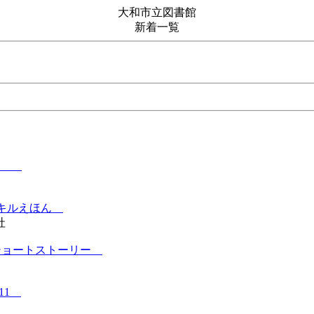
大和市立図書館
新着一覧
冒険
スキルえほん
社
ショートストーリー
11