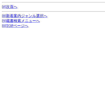
[#]次頁へ
[8]新着案内ジャンル選択へ
[9]蔵書検索メニューへ
[0]TOPページへ