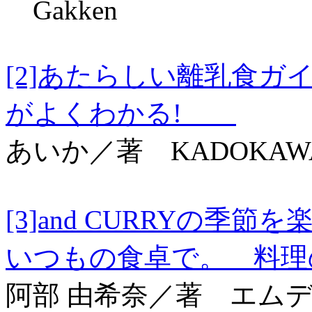
Gakken
[2]あたらしい離乳食
がよくわかる!
あいか／著 KADOKAW
[3]and CURRYの
いつもの食卓で。 料
阿部 由希奈／著 エム