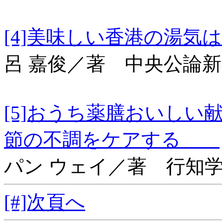
[4]美味しい香港
呂 嘉俊／著 中央公論
[5]おうち薬膳おいし
節の不調をケアする
パン ウェイ／著 行知
[#]次頁へ