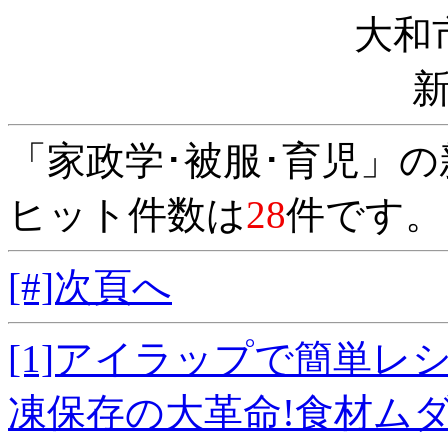
大和
「家政学･被服･育児」
ヒット件数は
28
件です。
[#]次頁へ
[1]アイラップで簡単
凍保存の大革命!食材ムダ