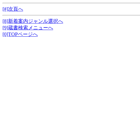
[#]次頁へ
[8]新着案内ジャンル選択へ
[9]蔵書検索メニューへ
[0]TOPページへ