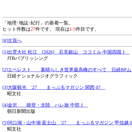
「地理･地誌･紀行」の新着一覧。
ヒット件数は
27
件です。 現在は
1-5
件目です。
[#]次頁へ
[1]出雲大社 松江 [2026] 石見銀山 ココミル 中国四国 1
JTBパブリッシング
[2]エベレスト 素晴らしき世界最高峰のすべて 日経BP
日経ナショナルジオグラフィック
[3]大阪観光 '27 まっぷるマガジン 関西 07
昭文社
[4]金沢 能登・北陸 ハレ旅 中部 1
朝日新聞出版
[5]河口湖・山中湖 富士山 '27 まっぷるマガジン 甲信越 
昭文社