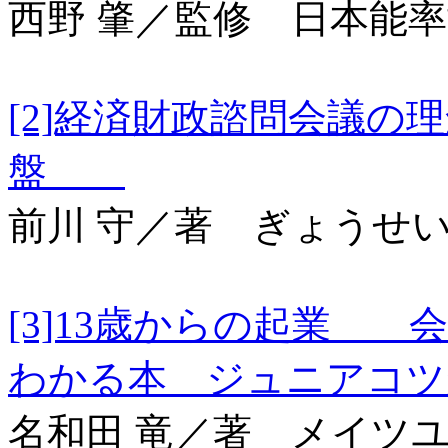
西野 肇／監修 日本能
[2]経済財政諮問会議
盤
前川 守／著 ぎょうせ
[3]13歳からの起業 
わかる本 ジュニアコ
名和田 竜／著 メイツ