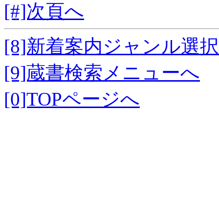
[#]次頁へ
[8]新着案内ジャンル選
[9]蔵書検索メニューへ
[0]TOPページへ