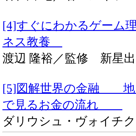
[4]すぐにわかるゲー
ネス教養
渡辺 隆裕／監修 新星
[5]図解世界の金融 
で見るお金の流れ
ダリウシュ・ヴォイチク