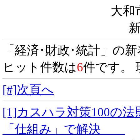
大和
「経済･財政･統計」の
ヒット件数は
6
件です。 
[#]次頁へ
[1]カスハラ対策100
「仕組み」で解決