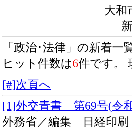
大和
「政治･法律」の新着一
ヒット件数は
6
件です。 
[#]次頁へ
[1]外交青書 第69号
外務省／編集 日経印刷