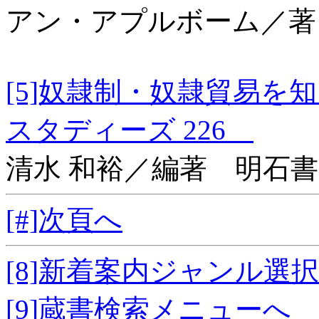
アン・アプルボーム／著
[5]奴隷制・奴隷貿易
スタディーズ 226
清水 和裕／編著 明石
[#]次頁へ
[8]新着案内ジャンル選
[9]蔵書検索メニューへ