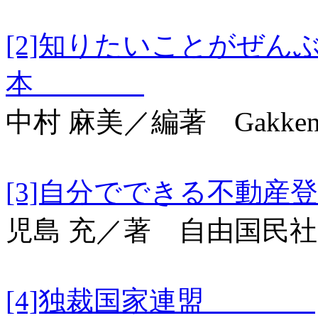
[2]知りたいことがぜん
本
中村 麻美／編著 Gakke
[3]自分でできる
児島 充／著 自由国民社
[4]独裁国家連盟