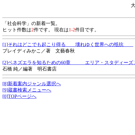
「社会科学」の新着一覧。
ヒット件数は
2
件です。 現在は
1-2
件目です。
[1]それはどこでも起こり得る 壊れゆく世界への抵抗
ブレイディみかこ／著 文藝春秋
[2]ベネズエラを知るための60章 エリア・スタディーズ 
石橋 純／編著 明石書店
[8]新着案内ジャンル選択へ
[9]蔵書検索メニューへ
[0]TOPページへ